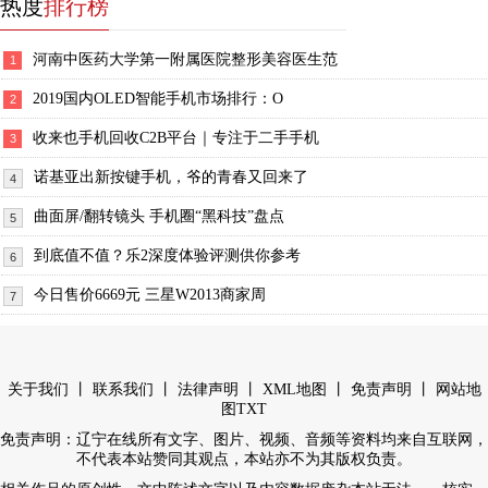
热度
排行榜
河南中医药大学第一附属医院整形美容医生范
1
2019国内OLED智能手机市场排行：O
2
收来也手机回收C2B平台｜专注于二手手机
3
诺基亚出新按键手机，爷的青春又回来了
4
曲面屏/翻转镜头 手机圈“黑科技”盘点
5
到底值不值？乐2深度体验评测供你参考
6
今日售价6669元 三星W2013商家周
7
丨
丨
丨
丨
丨
关于我们
联系我们
法律声明
XML地图
免责声明
网站地
图
TXT
免责声明：辽宁在线所有文字、图片、视频、音频等资料均来自互联网，
不代表本站赞同其观点，本站亦不为其版权负责。