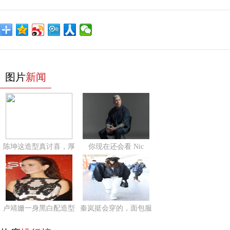
图片
新闻
陈坤这造型真讨喜，厚
你现在还会看 Nic
卢靖姗一身黑白配造型
秦岚挺会穿的，面包服