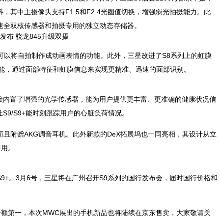
防抖，其中主摄像头支持F1.5和F2.4光圈值切换，增强弱光拍摄能力。此
超疾速全双核传感器和拍摄专用的独立动态存储器。
，用户可以将自拍制作成动画表情的功能。此外，三星改进了S8系列上的虹膜
能，通过面部特征和虹膜信息来实现更精准、迅速的面部识别。
直接内置了增强的光学传感器，能为用户提供更丰富、更准确的健康状况信
r，让S9/S9+能时刻跟踪用户的心脏负荷情况。
，而且附赠AKG调音耳机。此外新款的DeX拓展坞也一同亮相，其设计从立
使用。
S9+。3月6号，三星将在广州召开S9系列的国行发布会，届时国行价格和
额第一，本次MWC展出的手机新品也将陆续在京东售卖，大家敬请关