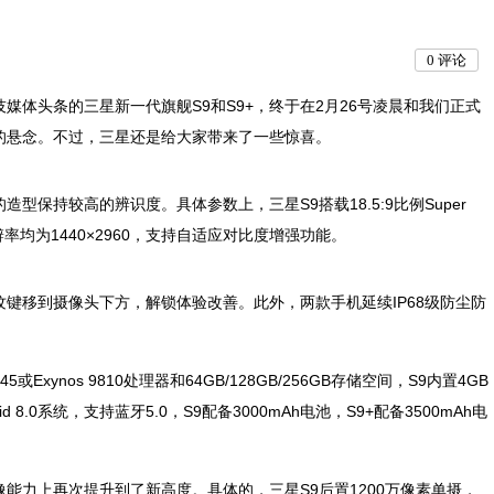
0
评论
媒体头条的三星新一代旗舰S9和S9+，终于在2月26号凌晨和我们正式
多的悬念。不过，三星还是给大家带来了一些惊喜。
型保持较高的辨识度。具体参数上，三星S9搭载18.5:9比例Super
分辨率均为1440×2960，支持自适应对比度增强功能。
指纹键移到摄像头下方，解锁体验改善。此外，两款手机延续IP68级防尘防
xynos 9810处理器和64GB/128GB/256GB存储空间，S9内置4GB
d 8.0系统，支持蓝牙5.0，S9配备3000mAh电池，S9+配备3500mAh电
像能力上再次提升到了新高度。具体的，三星S9后置1200万像素单摄，