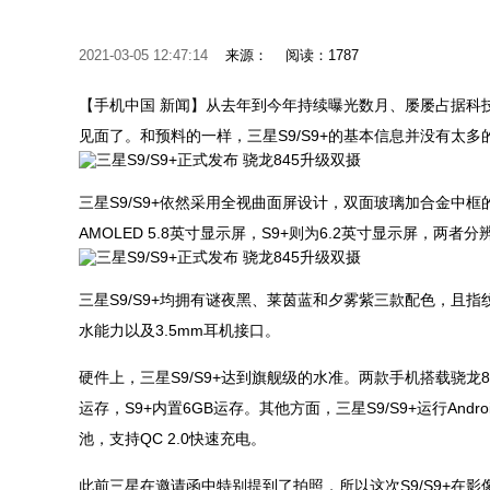
2021-03-05 12:47:14
来源：
阅读：1787
【手机中国 新闻】从去年到今年持续曝光数月、屡屡占据科技
见面了。和预料的一样，三星S9/S9+的基本信息并没有太
三星S9/S9+依然采用全视曲面屏设计，双面玻璃加合金中框的造
AMOLED 5.8英寸显示屏，S9+则为6.2英寸显示屏，两者
三星S9/S9+均拥有谜夜黑、莱茵蓝和夕雾紫三款配色，且
水能力以及3.5mm耳机接口。
硬件上，三星S9/S9+达到旗舰级的水准。两款手机搭载骁龙845或E
运存，S9+内置6GB运存。其他方面，三星S9/S9+运行Androi
池，支持QC 2.0快速充电。
此前三星在邀请函中特别提到了拍照，所以这次S9/S9+在影