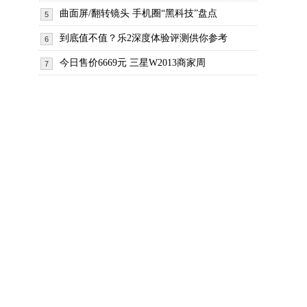
曲面屏/翻转镜头 手机圈“黑科技”盘点
5
到底值不值？乐2深度体验评测供你参考
6
今日售价6669元 三星W2013商家周
7