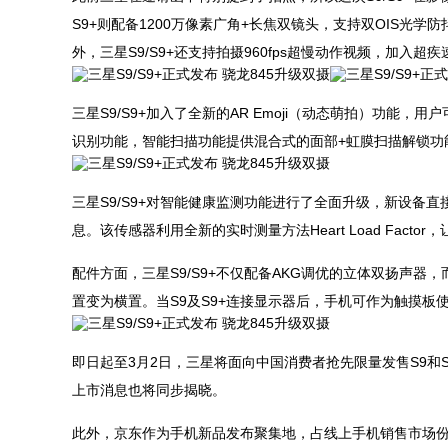
S9+则配备1200万像素广角+长焦双镜头，支持双OIS光学
外，三星S9/S9+还支持拍摄960fps超慢动作视频，加入
三星S9/S9+加入了全新的AR Emoji（动态萌拍）功能
识别功能，智能扫描功能提供混合式的面部+虹膜扫描解锁功
三星S9/S9+对智能健康监测功能进行了全面升级，新设备
息。该传感器利用全新的实时测量方法Heart Load Facto
配件方面，三星S9/S9+不仅配备AKG调优的立体双扬声器
置变为横置。当S9及S9+连接显示器后，手机可作为触摸板
即日起至3月2日，三星将面向中国消费者抢先限量发售S9和
上市消息也将同步揭晓。
此外，京东作为手机新品发布聚集地，占线上手机销售市场份