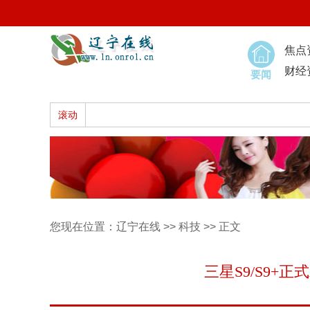
焦点
财经
要闻
滚动
您现在位置：
辽宁在线
>>
科技
>> 正文
三星S9/S9+正