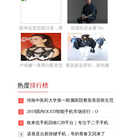
陈坤这造型真讨喜，厚
你现在还会看 Nic
卢靖姗一身黑白配造型
秦岚挺会穿的，面包服
热度
排行榜
河南中医药大学第一附属医院整形美容医生范
1
2019国内OLED智能手机市场排行：O
2
收来也手机回收C2B平台｜专注于二手手机
3
诺基亚出新按键手机，爷的青春又回来了
4