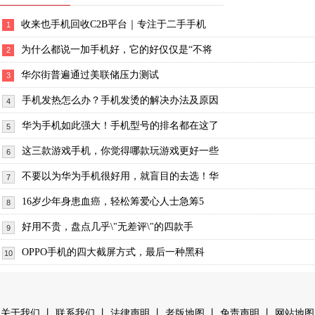
收来也手机回收C2B平台｜专注于二手手机
1
为什么都说一加手机好，它的好仅仅是“不将
2
华尔街普遍通过美联储压力测试
3
手机发热怎么办？手机发烫的解决办法及原因
4
华为手机如此强大！手机型号的排名都在这了
5
这三款游戏手机，你觉得哪款玩游戏更好一些
6
不要以为华为手机很好用，就盲目的去选！华
7
16岁少年身患血癌，轻松筹爱心人士急筹5
8
好用不贵，盘点几乎\"无差评\"的四款手
9
OPPO手机的四大截屏方式，最后一种黑科
10
丨
丨
丨
丨
丨
关于我们
联系我们
法律声明
老版地图
免责声明
网站地图