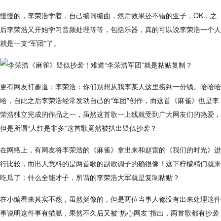
慢慢的，李荣浩学着，自己编词编曲，然后效果还不错的亚子，OK，之
后李荣浩又开始学习音频处理等等，包括乐器，真的可以说李荣浩一个人
就是一支“军团”了。
更有网友打趣道：李荣浩：你们别想从我李某人这里捞到一分钱。哈哈哈
哈，自此之后李荣浩经常发动自己的“军团”创作，而这首《麻雀》也是李
荣浩独立完成的作品之一，虽然这首歌一上线就受到广大网友们的热爱，
但是所谓“人红是非多”这首歌竟然被扒出疑似抄袭？
在网络上，有网友将李荣浩的《麻雀》拿出来和赵雷的《我们的时光》进
行比较，而出人意料的是两首歌的副歌调子的确很像！这下柠檬精们就来
吃瓜了：什么全能才子，所谓的李荣浩大军就是复制粘贴？
在小编看来其实不然，虽然挺像的，但是两位当事人都没有出来处理这件
事说明这件事有猫腻，果然不久后又被“热心网友”指出，两首歌都有抄袭