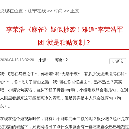
您现在位置：
辽宁在线
>>
时尚
>> 正文
李荣浩《麻雀》疑似抄袭！难道“李荣浩军
团”就是粘贴复制？
2020-04-15 13:32:20
来源：
阅读：2
0
评论
我~飞翔在乌云之中~，你看着~我~无动于衷~，有多少次波涛汹涌在我~
心中~，你~飞向了雪山之巅，我~留在你回忆里面~，熟不熟悉？其实
吧，小编说句实话，自从下载了抖音app啊，小编唱歌只会唱几句，在别
人眼里看起来这可能是高冷的表现，但是其实是本人只会这两句（狗
头）。
在现在这个短视频时代，能有几个能唱完全曲额的呢？很少吧？也正是在
短视频的崛起下，只要网络出了点什么事就会有一群吃瓜群众巴巴地跑过