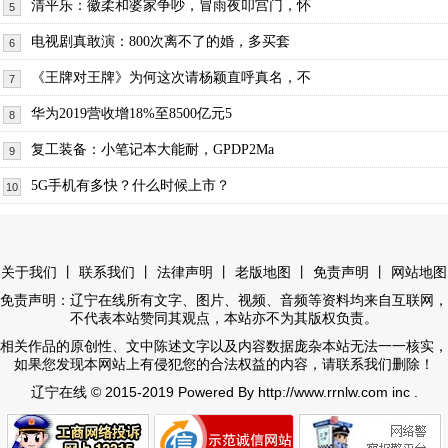
清平乐：徽柔和婆家争吵，冒雨夜叩宫门，怀
5
电视剧真敢演：800次离不了的婚，多买套
6
《王牌对王牌》为何这次请杨颖直呼真名，不
7
华为2019营收增18%至8500亿元5
8
复工装备：小笔记本大能耐，GPDP2Ma
9
5G手机有多快？什么时候上市？
10
丨
丨
丨
丨
丨
关于我们
联系我们
法律声明
老版地图
免责声明
网站地图
免责声明：辽宁在线所有文字、图片、视频、音频等资料均来自互联网，
不代表本站赞同其观点，本站亦不为其版权负责。
相关作品的原创性、文中陈述文字以及内容数据庞杂本站无法一一核实，
如果您发现本网站上有侵犯您的合法权益的内容，请联系我们删除！
© 2015-2019 Powered By http://www.rrnlw.com inc .
辽宁在线