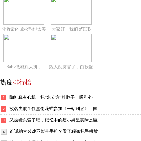
化妆后的谭松韵也太美
大家好，我们是TFB
Baby做游戏太拼，
魏大勋厉害了，白袄配
热度
排行榜
陶虹真有心机，把“水立方”挂脖子上吸引外
1
改名失败？任嘉伦花式参加《一站到底》，国
2
又被镜头骗了吧，记忆中的瘦小男星实际是巨
3
谁说拍古装戏不能带手机？看了程潇把手机放
4