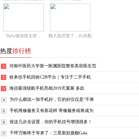
Baby做游戏太拼，
魏大勋厉害了，白袄配
热度
排行榜
河南中医药大学第一附属医院整形美容医生范
1
收来也手机回收C2B平台｜专注于二手手机
2
海信最强续航手机亮相2019天翼展 多款
3
为什么都说一加手机好，它的好仅仅是“不将
4
手机维修服务又有新花样 寄修服务或将成为
5
按这几步去设置，你的手机信号增强很多！
6
千呼万唤终于等来了：三星新款旗舰Gala
7