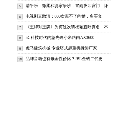
清平乐：徽柔和婆家争吵，冒雨夜叩宫门，怀
5
电视剧真敢演：800次离不了的婚，多买套
6
《王牌对王牌》为何这次请杨颖直呼真名，不
7
5G科技时代的急先锋小米路由AX3600
8
虎马建筑机械 专业塔式起重机拆卸厂家
9
品牌音箱也有氪金性价比？JBL金砖二代更
10