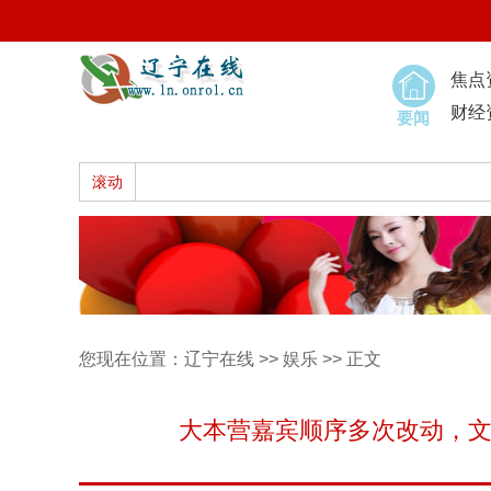
焦点
财经
要闻
滚动
您现在位置：
辽宁在线
>>
娱乐
>> 正文
大本营嘉宾顺序多次改动，