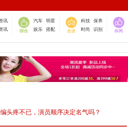
0
资讯
汽车
明星
科技
保养
资讯
娱乐
搭配
时尚
识别
综合
企业
休闲
文编头疼不已，演员顺序决定名气吗？