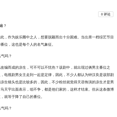
0
评论
遍？
因此，作为娱乐圈中之人，想要脱颖而出十分困难。当出席一档综艺节目
和番位，这也是每个人的名气象征。
说改编而成的凉生，可不可以不忧伤？该剧中，就出现过俩男主番位之
人，电视剧男女主走到一起是定律，因此，不少人都认为钟汉良是该部剧
的凉生镜头也是比较多的，因此，不少粉丝就觉得天语饰演的凉生才是男
后马天宇出面表示，咱不争，都是他们家的，这样才结束。但从这条微博
主，就等于降了自己的番位。