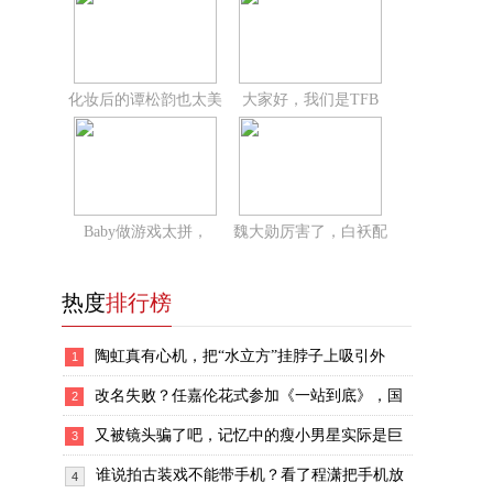
化妆后的谭松韵也太美
大家好，我们是TFB
Baby做游戏太拼，
魏大勋厉害了，白袄配
热度
排行榜
陶虹真有心机，把“水立方”挂脖子上吸引外
1
改名失败？任嘉伦花式参加《一站到底》，国
2
又被镜头骗了吧，记忆中的瘦小男星实际是巨
3
谁说拍古装戏不能带手机？看了程潇把手机放
4