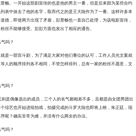
彭昱畅。一开始这部剧宣传的也是他的男主一番，但是后来因为某些合约
员列表中抹去了他的名字，取而代之的是王大陆作为了一番。这样许多本
不道德，即使两方出现了矛盾，彭昱畅也一直自己处理，为该电影宣传，
多粉丝不能够接受。彭彭方面也发出了相应的通告。
这就是一部宫斗剧，为了满足大家对他们番位的认可，工作人员光文案就
廷等人的顺序排列各不相同，不管怎样排列，总有一家的粉丝不愿意，文
正廷则是偶像选出的成员，三个人的名气都相差不多，且都是由女团男团出
各个综艺也开始进组拍戏，拍摄完成的斗罗大陆也即将上映，朱正廷，现
排序呢？确实非常为难，并没有什么两全的办法。