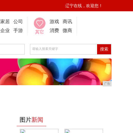
辽宁在线，欢迎您！
家居
公司
游戏
商讯
企业
手游
消费
微商
其它
广告
图片
新闻