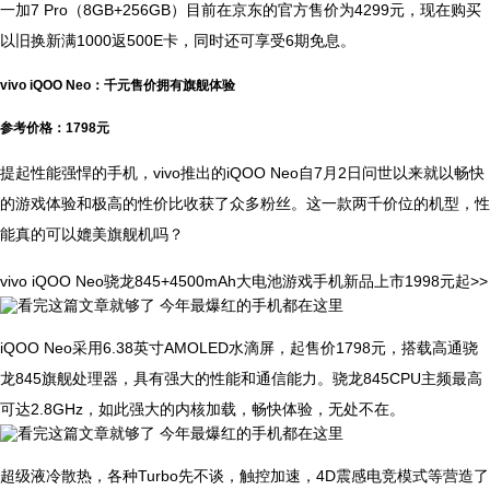
一加7 Pro（8GB+256GB）目前在京东的官方售价为4299元，现在购买
以旧换新满1000返500E卡，同时还可享受6期免息。
vivo iQOO Neo：千元售价拥有旗舰体验
参考价格：1798元
提起性能强悍的手机，vivo推出的iQOO Neo自7月2日问世以来就以畅快
的游戏体验和极高的性价比收获了众多粉丝。这一款两千价位的机型，性
能真的可以媲美旗舰机吗？
vivo iQOO Neo骁龙845+4500mAh大电池游戏手机新品上市1998元起>>
iQOO Neo采用6.38英寸AMOLED水滴屏，起售价1798元，搭载高通骁
龙845旗舰处理器，具有强大的性能和通信能力。骁龙845CPU主频最高
可达2.8GHz，如此强大的内核加载，畅快体验，无处不在。
超级液冷散热，各种Turbo先不谈，触控加速，4D震感电竞模式等营造了