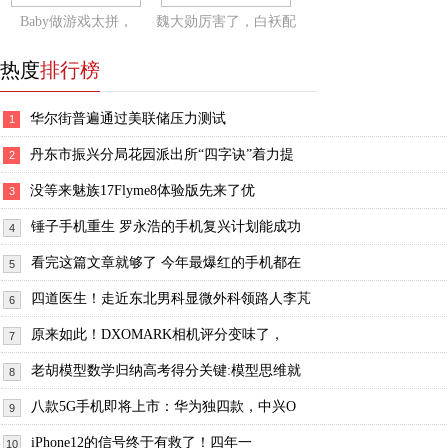
Baby做游戏太拼，
魏大勋厉害了，白袄配
热度
排行榜
华尔街普遍通过美联储压力测试
1
丹东市振兴分局花园派出所“四字诀”着力提
2
没等来魅族17Flyme8体验版先来了优
3
锤子手机重生 罗永浩的手机复兴计划能成功
4
看完这篇文章就够了 今年最爆红的手机都在
5
四道医生！走近东北男科显微外科领路人李芃
6
原来如此！DXOMARK相机评分变味了，
7
老胡模型数学归纳高考得分关键:模型思维就
8
八款5G手机即将上市：华为独四款，中兴O
9
iPhone12的信号终于有救了！四年一
10